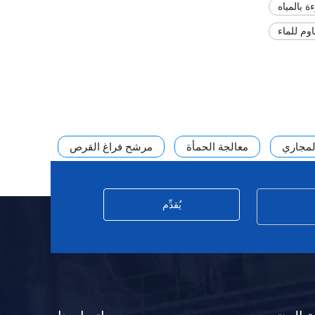
 بالمياه
م للماء
المجاري
معالجة الحمأة
مرشح فراغ القرص
يُقدِّم
ة المنتج
اتصل بنا