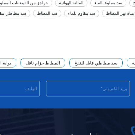
سد مملوء بالماء
المثانة الهوائية
حواجز من الفيضانات المملوءة
ياه نهر المطاط
سد مقاوم للماء
سد المطاط
سد مطاطي مقاو
ة
سد مطاطي قابل للنفخ
المطاط حزام ناقل
بوابة 
 التعدين
روابط سريعة
فئ