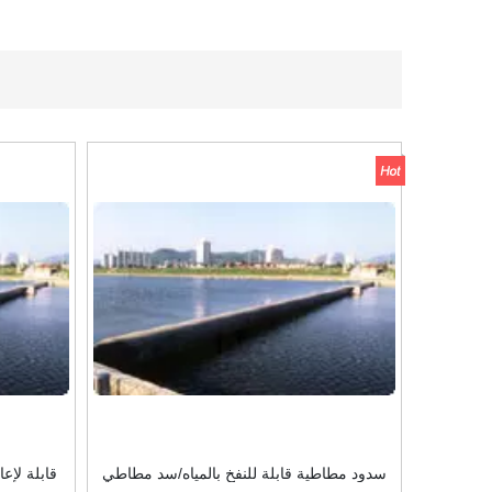
سدود مطاطية قابلة للنفخ بالمياه/سد مطاطي
قابلة لإع