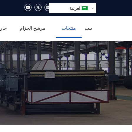
العربية
بيت
منتجات
مرشح الحزام
حار