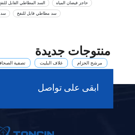
حاجز فيضان المياه
السد المطاطي القابل للنفخ
سد مطاطي قابل للنفخ
سد م
منتوجات جديدة
مرشح الحزام
غلاف البليت
تصفية الصحاف
مرشح الضغط الأوتوماتيكي العمودي HVPF
مكثف
ابقى على تواصل