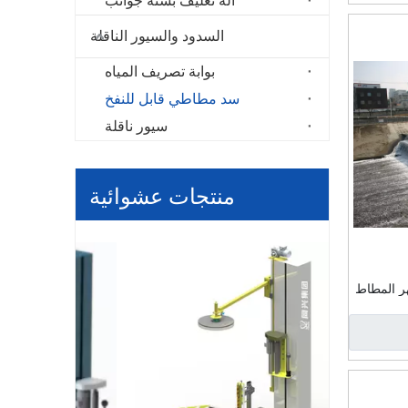
آلة تغليف بستة جوانب
السدود والسيور الناقلة
بوابة تصريف المياه
سد مطاطي قابل للنفخ
سيور ناقلة
منتجات عشوائية
تلقائي
هر المطاط