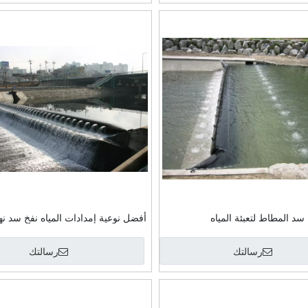
اف مطاطي صغير للبكرة
مرشح الصحافة فراغ عمودي ال
البرج للصناعات الكيماوية
سد المطاط لتعبئة المياه
أفضل نوعية إمدادات المياه نفخ سد ن
رسالتك
رسالتك